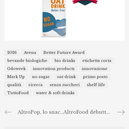
2026
Avena
Better Future Award
bevande biologiche
bio drinks
etichetta corta
Gdoweek
innovation products
innovazione
Mark Up
no sugar
oat drink
primo posto
qualità
ricerca
senza zuccheri
shelf life
TuttoFood
water & soft drinks
AltroPop, lo snack croccante, proteico, pronto in tasca
AltroFood debutta a TuttoFood 2026: innovazione plant-based con due linee in anteprima assoluta