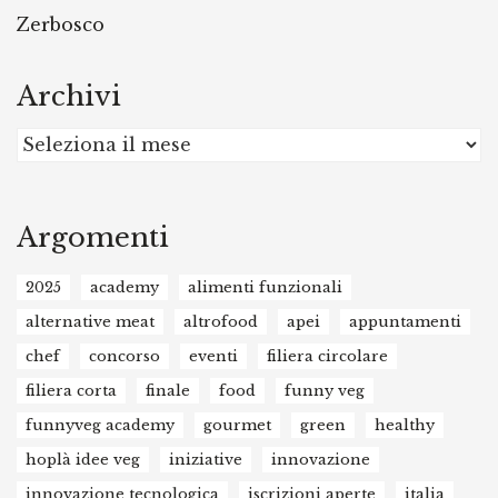
Zerbosco
Archivi
Archivi
Argomenti
2025
academy
alimenti funzionali
alternative meat
altrofood
apei
appuntamenti
chef
concorso
eventi
filiera circolare
filiera corta
finale
food
funny veg
funnyveg academy
gourmet
green
healthy
hoplà idee veg
iniziative
innovazione
innovazione tecnologica
iscrizioni aperte
italia